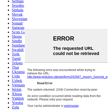
Serbian
Sesotho
Sinhala
Slovak
Slovenian
Somali
Samoan
Scots Gaelic
Shona
Sindhi
Sundanese
Swahili
Tajik
Tamil
Telugu
Thai
Ukrainian
Urdu
Uzbek
Vietnamese
Welsh
Xhosa
Yiddish
Yoruba
Zulu