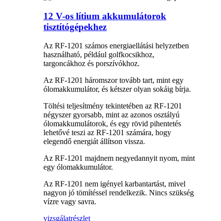
12 V-os lítium akkumulátorok
tisztítógépekhez
Az RF-1201 számos energiaellátási helyzetben
használható, például golfkocsikhoz,
targoncákhoz és porszívókhoz.
Az RF-1201 háromszor tovább tart, mint egy
ólomakkumulátor, és kétszer olyan sokáig bírja.
Töltési teljesítmény tekintetében az RF-1201
négyszer gyorsabb, mint az azonos osztályú
ólomakkumulátorok, és egy rövid pihentetés
lehetővé teszi az RF-1201 számára, hogy
elegendő energiát állítson vissza.
Az RF-1201 majdnem negyedannyit nyom, mint
egy ólomakkumulátor.
Az RF-1201 nem igényel karbantartást, mivel
nagyon jó tömítéssel rendelkezik. Nincs szükség
vízre vagy savra.
vizsgálat
részlet