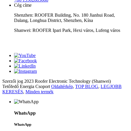
Cég címe
Shenzhen: ROOFER Building, No. 180 Jianhui Road,
Dalang, Longhua District, Shenzhen, Kína
Shanwei: ROOFER Ipari Park, Hexi város, Lufeng város
WhatsApp
Szerzői jog 2023 Roofer Electronic Technology (Shanwei)
Tetőfedő Energia Csoport
Oldaltérkép
,
TOP BLOG
,
LEGJOBB
KERESÉS
,
Minden termék
WhatsApp
WhatsApp