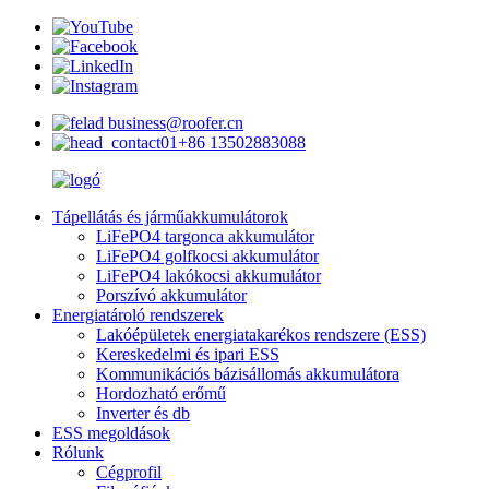
business@roofer.cn
+86 13502883088
Tápellátás és járműakkumulátorok
LiFePO4 targonca akkumulátor
LiFePO4 golfkocsi akkumulátor
LiFePO4 lakókocsi akkumulátor
Porszívó akkumulátor
Energiatároló rendszerek
Lakóépületek energiatakarékos rendszere (ESS)
Kereskedelmi és ipari ESS
Kommunikációs bázisállomás akkumulátora
Hordozható erőmű
Inverter és db
ESS megoldások
Rólunk
Cégprofil