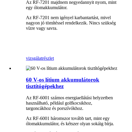
Az RF-7201 majdnem negyedannyit nyom, mint
egy ólomakkumulátor.
Az RF-7201 nem igényel karbantartást, mivel
nagyon jó tömítéssel rendelkezik. Nincs szükség
vízre vagy savra.
vizsgálat
részlet
60 V-os lítium akkumulátorok
tisztítógépekhez
Az RF-6001 számos energiaellátási helyzetben
használható, például golfkocsikhoz,
targoncákhoz és porszívókhoz.
Az RF-6001 háromszor tovább tart, mint egy
ólomakkumulátor, és kétszer olyan sokáig bírja.