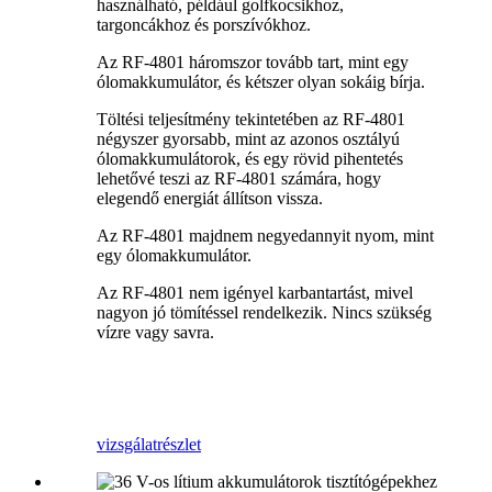
használható, például golfkocsikhoz,
targoncákhoz és porszívókhoz.
Az RF-4801 háromszor tovább tart, mint egy
ólomakkumulátor, és kétszer olyan sokáig bírja.
Töltési teljesítmény tekintetében az RF-4801
négyszer gyorsabb, mint az azonos osztályú
ólomakkumulátorok, és egy rövid pihentetés
lehetővé teszi az RF-4801 számára, hogy
elegendő energiát állítson vissza.
Az RF-4801 majdnem negyedannyit nyom, mint
egy ólomakkumulátor.
Az RF-4801 nem igényel karbantartást, mivel
nagyon jó tömítéssel rendelkezik. Nincs szükség
vízre vagy savra.
vizsgálat
részlet