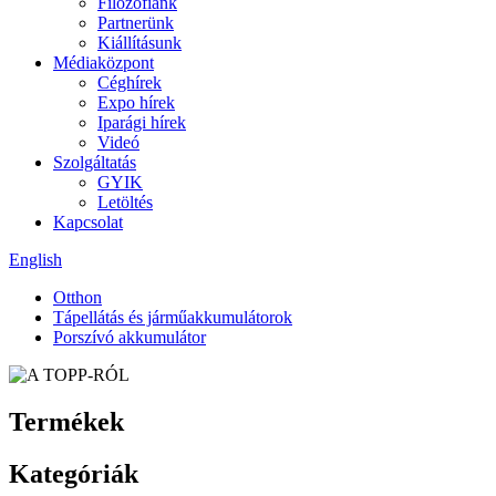
Filozófiánk
Partnerünk
Kiállításunk
Médiaközpont
Céghírek
Expo hírek
Iparági hírek
Videó
Szolgáltatás
GYIK
Letöltés
Kapcsolat
English
Otthon
Tápellátás és járműakkumulátorok
Porszívó akkumulátor
Termékek
Kategóriák