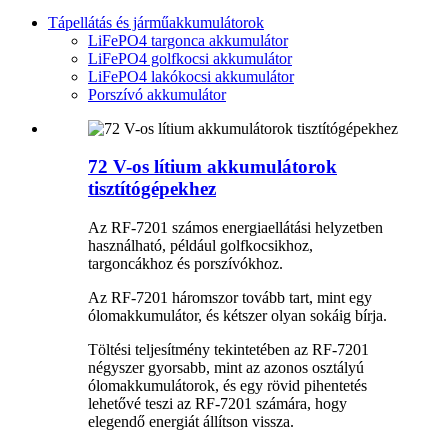
Tápellátás és járműakkumulátorok
LiFePO4 targonca akkumulátor
LiFePO4 golfkocsi akkumulátor
LiFePO4 lakókocsi akkumulátor
Porszívó akkumulátor
72 V-os lítium akkumulátorok
tisztítógépekhez
Az RF-7201 számos energiaellátási helyzetben
használható, például golfkocsikhoz,
targoncákhoz és porszívókhoz.
Az RF-7201 háromszor tovább tart, mint egy
ólomakkumulátor, és kétszer olyan sokáig bírja.
Töltési teljesítmény tekintetében az RF-7201
négyszer gyorsabb, mint az azonos osztályú
ólomakkumulátorok, és egy rövid pihentetés
lehetővé teszi az RF-7201 számára, hogy
elegendő energiát állítson vissza.