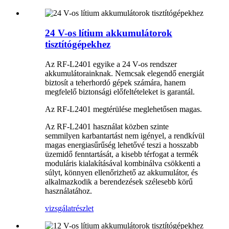
24 V-os lítium akkumulátorok
tisztítógépekhez
Az RF-L2401 egyike a 24 V-os rendszer
akkumulátorainknak. Nemcsak elegendő energiát
biztosít a teherhordó gépek számára, hanem
megfelelő biztonsági előfeltételeket is garantál.
Az RF-L2401 megtérülése meglehetősen magas.
Az RF-L2401 használat közben szinte
semmilyen karbantartást nem igényel, a rendkívül
magas energiasűrűség lehetővé teszi a hosszabb
üzemidő fenntartását, a kisebb térfogat a termék
moduláris kialakításával kombinálva csökkenti a
súlyt, könnyen ellenőrizhető az akkumulátor, és
alkalmazkodik a berendezések szélesebb körű
használatához.
vizsgálat
részlet