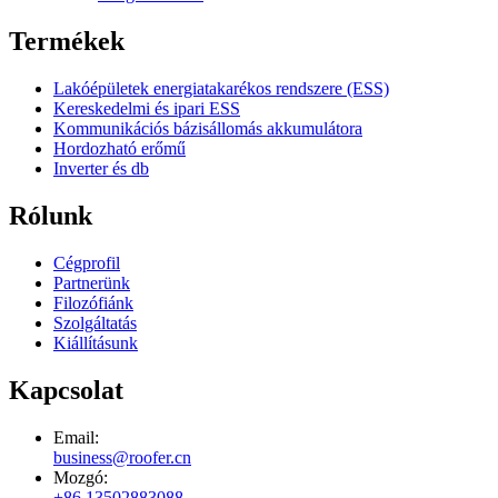
Termékek
Lakóépületek energiatakarékos rendszere (ESS)
Kereskedelmi és ipari ESS
Kommunikációs bázisállomás akkumulátora
Hordozható erőmű
Inverter és db
Rólunk
Cégprofil
Partnerünk
Filozófiánk
Szolgáltatás
Kiállításunk
Kapcsolat
Email:
business@roofer.cn
Mozgó:
+86 13502883088