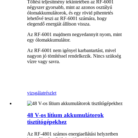
Töltési teljesítmény tekintetében az RF-6001
négyszer gyorsabb, mint az azonos osztályú
ólomakkumulátorok, és egy rövid pihentetés
lehetővé teszi az RF-6001 számára, hogy
elegendő energiát állítson vissza.
Az RF-6001 majdnem negyedannyit nyom, mint
egy ólomakkumulátor.
Az RF-6001 nem igényel karbantartást, mivel
nagyon jó tömítéssel rendelkezik. Nincs szükség
vízre vagy savra.
vizsgálat
részlet
48 V-os lítium akkumulátorok
tisztítógépekhez
Az RF-4801 számos energiaellátási helyzetben