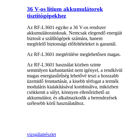
36 V-os lítium akkumulátorok
tisztítógépekhez
Az RF-L3601 egyike a 36 V-os rendszer
akkumulátorainknak. Nemcsak elegendő energiát
biztosít a szállítógépek számára, hanem
megfelelő biztonsági előfeltételeket is garantál.
Az RF-L3601 megtérülése meglehetősen magas.
Az RF-L3601 használat közben szinte
semmilyen karbantartást nem igényel, a rendkívül
magas energiasűrűség lehetővé teszi a hosszabb
üzemidő fenntartását, a kisebb térfogat a termék
moduláris kialakításával kombinálva, miközben
csökkenti a súlyt, könnyen ellenőrizhető az
akkumulátor, és alkalmazkodik a berendezések
szélesebb körű használatához.
vizsgálat
részlet