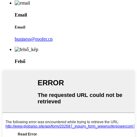
Email
Email
business@roofer.cn
Felső